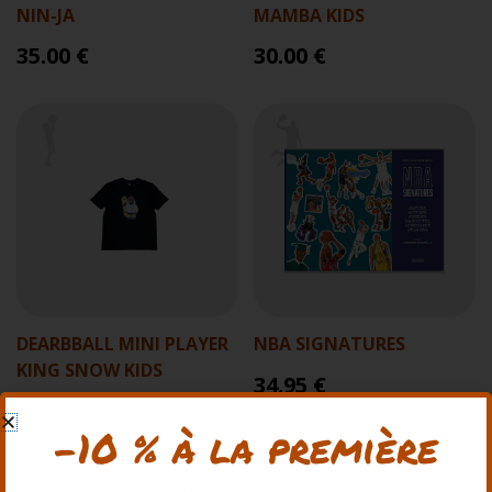
NIN-JA
MAMBA KIDS
35.00 €
30.00 €
DEARBBALL MINI PLAYER
NBA SIGNATURES
KING SNOW KIDS
34.95 €
30.00 €
-10 % à la première