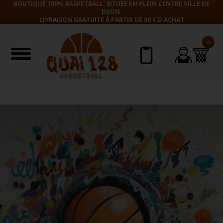
BOUTIQUE 100% BASKETBALL. SITUÉE EN PLEIN CENTRE VILLE DE
DIJON.
LIVRAISON GRATUITE À PARTIR DE 90 € D'ACHAT
0
Aller
au
contenu