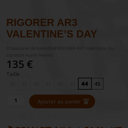
RIGORER AR3
VALENTINE’S DAY
Chaussures de basketball RIGORER AR3 Valentine’s day,
signature Austin Reaves
135 €
Taille :
44
38
39
40
41
42
43
45
quantité
de
Ajouter au panier
RIGORER
AR3
VALENTINE'S
DAY