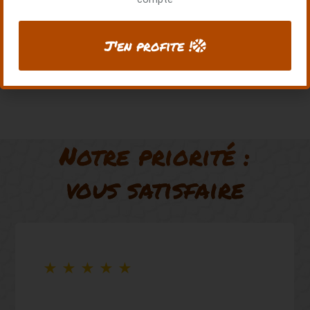
J'en profite !
Notre priorité :
vous satisfaire
★
★
★
★
★