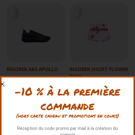
RIGORER AR3 APOLLO
RIGORER SHORT FLOWER
PINK
135.00 €
-10 % à la première
30.00 €
commande
+1
photos
(hors carte cadeau et promotions en cours)
Réception du code promo par mail à la création du
compte