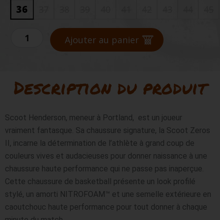
36
37
38
39
40
41
42
43
44
45
quantité
de
Ajouter au panier
PUMA
SCOOT
ZERO
II
Description du produit
CRYSTAL
Scoot Henderson, meneur à Portland,  est un joueur 
vraiment fantasque. Sa chaussure signature, la Scoot Zeros 
II, incarne la détermination de l’athlète à grand coup de 
couleurs vives et audacieuses pour donner naissance à une 
chaussure haute performance qui ne passe pas inaperçue. 
Cette chaussure de basketball présente un look profilé 
stylé, un amorti NITROFOAM™ et une semelle extérieure en 
caoutchouc haute performance pour tout donner à chaque 
minute du match.