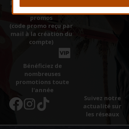
première commande
hors carte cadeau et
promos
(code promo reçu par
mail à la création du
compte)
Bénéficiez de
nombreuses
promotions toute
l'année
Suivez notre
actualité sur
les réseaux