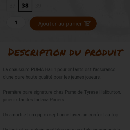
38
37
39
quantité
de
Ajouter au panier
PUMA
HALI
1
OPAL
Description du produit
KIDS
La chaussure PUMA Hali 1 pour enfants est l'assurance 
d'une paire haute qualité pour les jeunes joueurs.

Première paire signature chez Puma de Tyrese Haliburton, 
joueur star des Indiana Pacers.

Un amorti et un grip exceptionnel avec un confort au top.

Un look et un coloris opal bleu pour un style incomparable 