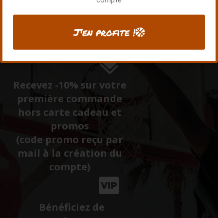
J'en profite !
Rejoignez la communauté QUAI 128 pour avoir accès
à des avantages exclusifs !
Recevez -10% sur votre
première commande
hors carte cadeau et
promos
(code promo reçu par
mail à la création du
compte)
Bénéficiez de