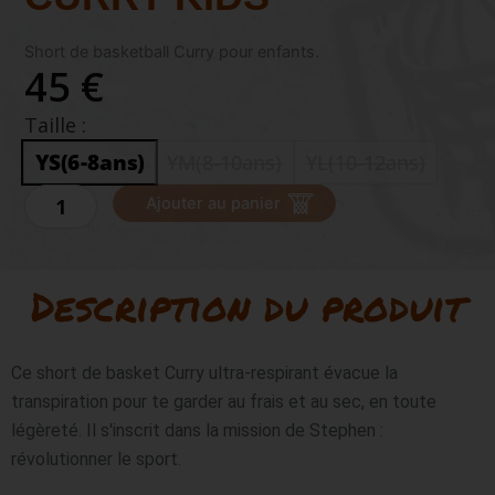
Short de basketball Curry pour enfants.
45 €
Taille :
YS(6-8ans)
YM(8-10ans)
YL(10-12ans)
quantité
Ajouter au panier
de
UNDER
ARMOUR
CURRY
Description du produit
KIDS
Ce short de basket Curry ultra-respirant évacue la 
transpiration pour te garder au frais et au sec, en toute 
légèreté. Il s'inscrit dans la mission de Stephen : 