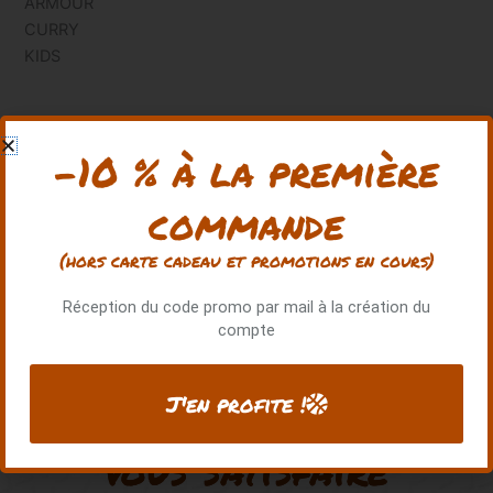
-10 % à la première
commande
(hors carte cadeau et promotions en cours)
Réception du code promo par mail à la création du
compte
J'en profite !
Notre priorité :
vous satisfaire