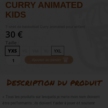
CURRY ANIMATED
KIDS
T-shirt de basketball Curry animated pour enfant
30 €
Taille :
YXS
YS
YM
YL
YXL
quantité
Ajouter au panier
de
UNDER
ARMOUR
CURRY
Description du produit
ANIMATED
KIDS
« Tous les produits sur lesquels je mets mon nom doivent 
être performants ;
 ils doivent t'aider à jouer et soutenir 