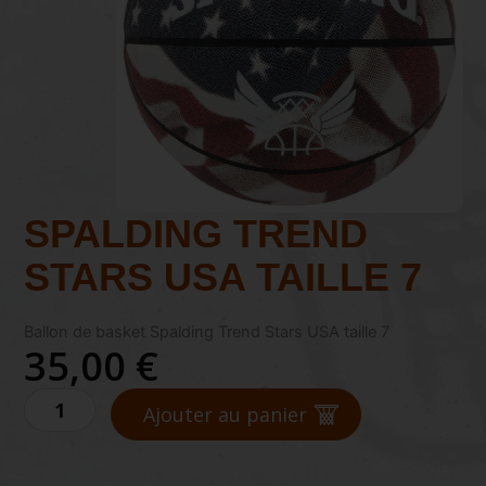
SPALDING TREND
STARS USA TAILLE 7
Ballon de basket Spalding Trend Stars USA taille 7
35,00
€
quantité
Ajouter au panier
de
SPALDING
TREND
STARS