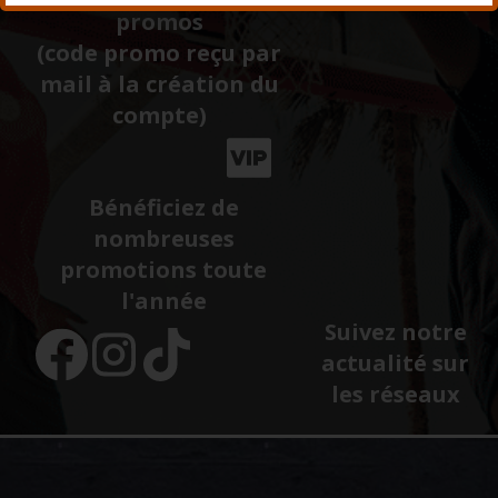
promos
(code promo reçu par
mail à la création du
compte)
Bénéficiez de
nombreuses
promotions toute
l'année
Suivez notre
actualité sur
les réseaux