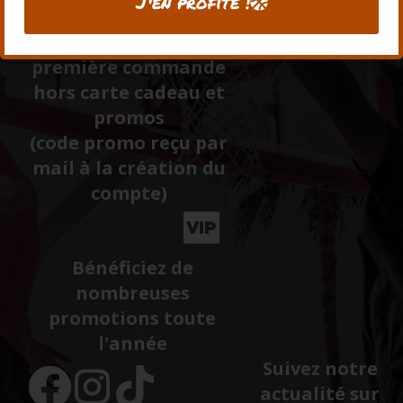
J'en profite !
Recevez -10% sur votre
première commande
hors carte cadeau et
promos
(code promo reçu par
mail à la création du
compte)
Bénéficiez de
nombreuses
promotions toute
l'année
Suivez notre
actualité sur