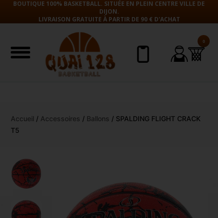
BOUTIQUE 100% BASKETBALL. SITUÉE EN PLEIN CENTRE VILLE DE
DIJON.
LIVRAISON GRATUITE À PARTIR DE 90 € D'ACHAT
0
Aller
Accueil
/
Accessoires
/
Ballons
/ SPALDING FLIGHT CRACK
au
T5
contenu