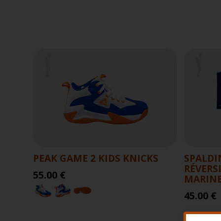
PEAK GAME 2 KIDS KNICKS
SPALDI
RÉVERS
55.00 €
MARINE
45.00 €