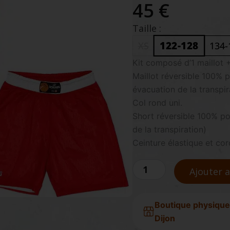
45 €
Taille :
122-128
XS
134-
quantité
Kit composé d’1 maillot 
de
Maillot réversible 100% p
SPALDING
évacuation de la transpir
Ensemble
réversible
Col rond uni.
Kids
Short réversible 100% po
rouge
de la transpiration)
/
Ceinture élastique et co
blanc
Ajouter 
Boutique physique
Dijon