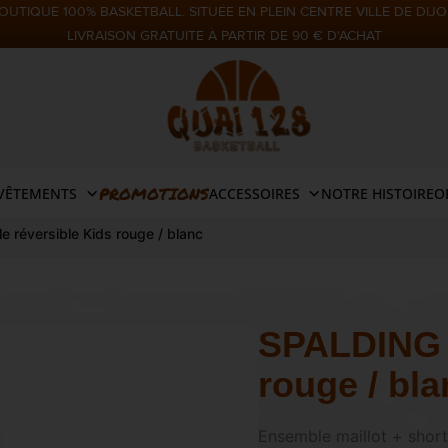
OUTIQUE 100% BASKETBALL. SITUÉE EN PLEIN CENTRE VILLE DE DIJO
LIVRAISON GRATUITE À PARTIR DE 90 € D'ACHAT
PROMOTIONS
VÊTEMENTS
ACCESSOIRES
NOTRE HISTOIRE
O
réversible Kids rouge / blanc
SPALDING 
rouge / bla
Ensemble maillot + short