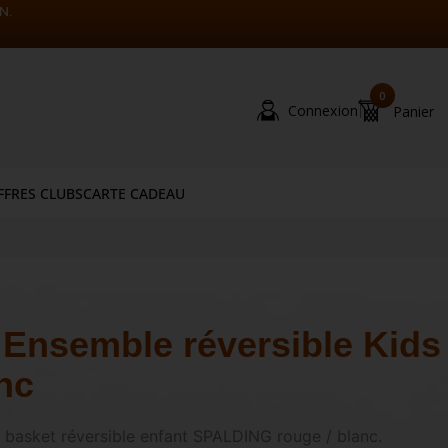
N.
0
|
Connexion
Panier
FFRES CLUBS
CARTE CADEAU
Ensemble réversible Kids
nc
 basket réversible enfant SPALDING rouge / blanc.