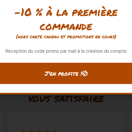
-10 % à la première
commande
(hors carte cadeau et promotions en cours)
Réception du code promo par mail à la création du compte
J'en profite !
Notre priorité :
vous satisfaire
★
★
★
★
★