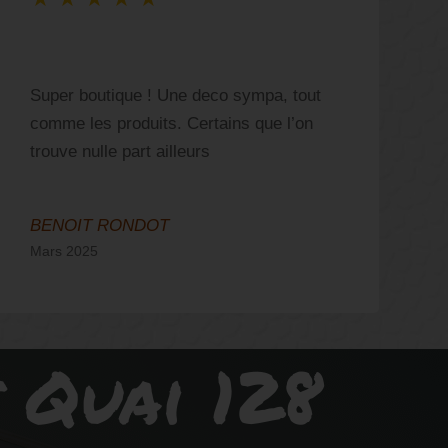
V
Super boutique ! Une deco sympa, tout
b
comme les produits. Certains que l’on
d
trouve nulle part ailleurs
c
s
BENOIT RONDOT
A
Mars 2025
A
s Quai 128