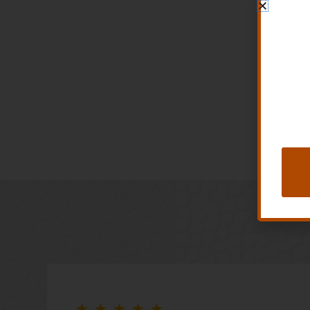
★
★
★
★
★