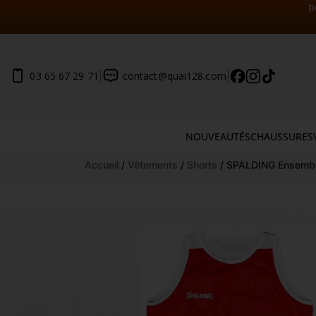
B
|
|
03 65 67 29 71
contact@quai128.com
NOUVEAUTÉS
CHAUSSURES
Aller
Accueil
/
Vêtements
/
Shorts
/ SPALDING Ensemble 
au
contenu