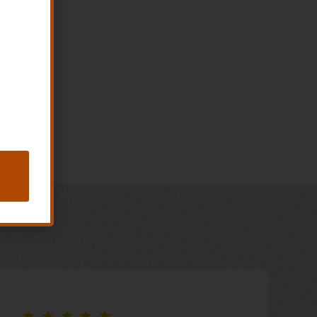
★
★
★
★
★