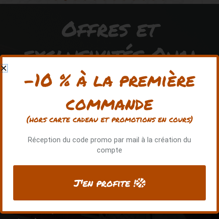
Offres et
exclusivités Quai
128
-10 % à la première
commande
Rejoignez la communauté QUAI 128 pour avoir accès
(hors carte cadeau et promotions en cours)
à des avantages exclusifs !
Réception du code promo par mail à la création du
compte
Recevez -10% sur votre
première commande
J'en profite !
hors carte cadeau et
promos