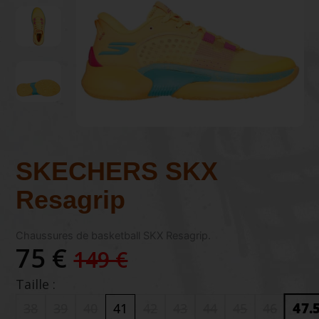
SKECHERS SKX
Resagrip
Chaussures de basketball SKX Resagrip.
75 €
149 €
Taille :
47.
38
39
40
41
42
43
44
45
46