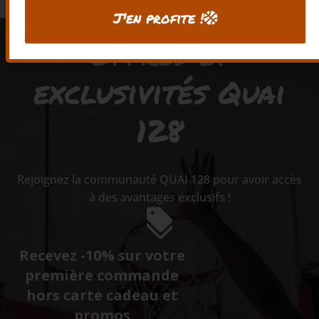
J'en profite !
Offres et
exclusivités Quai
128
Rejoignez la communauté QUAI 128 pour avoir accès
à des avantages exclusifs !
Recevez -10% sur votre
première commande
hors carte cadeau et
promos