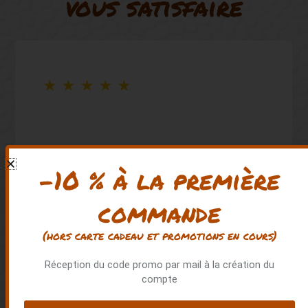
vous satisfaire
★
★
★
★
★
Super boutique ! Une deco sympa, tout
-10 % à la première
comme les produits. Certains que l’on
trouve nulle part ailleurs
commande
(hors carte cadeau et promotions en cours)
BENOIT RONDOT
Mars 2025
Réception du code promo par mail à la création du
compte