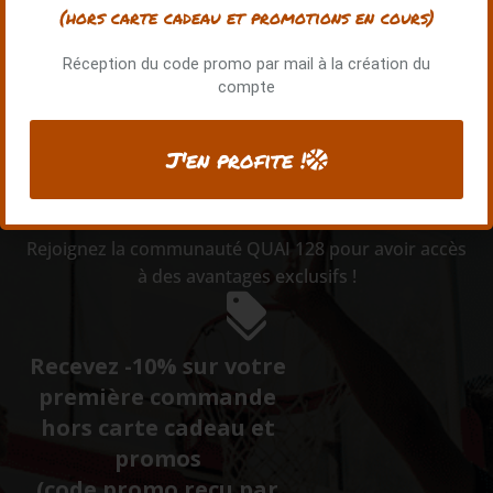
(hors carte cadeau et promotions en cours)
Offres et
Réception du code promo par mail à la création du
compte
exclusivités Quai
128
J'en profite !
Rejoignez la communauté QUAI 128 pour avoir accès
à des avantages exclusifs !
Recevez -10% sur votre
première commande
hors carte cadeau et
promos
(code promo reçu par