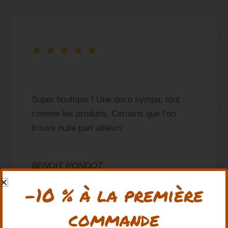
★
★
★
★
★
Super boutique ! Une deco sympa, tout
comme les produits. Certains que l’on
trouve nulle part ailleurs
BENOIT RONDOT
Mars 2025
-10 % à la première
commande