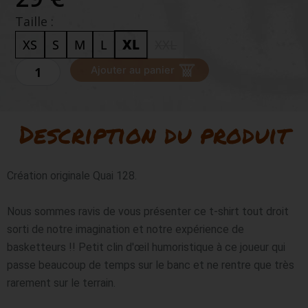
Taille :
XL
XS
S
M
L
XXL
quantité
Ajouter au panier
de
QUAI
128
T-
Description du produit
SHIRT
"10ÈME
HOMME"
Création originale Quai 128.

Nous sommes ravis de vous présenter ce t-shirt tout droit 
sorti de notre imagination et notre expérience de 
basketteurs !! Petit clin d'œil humoristique à ce joueur qui 
passe beaucoup de temps sur le banc et ne rentre que très 
rarement sur le terrain.
