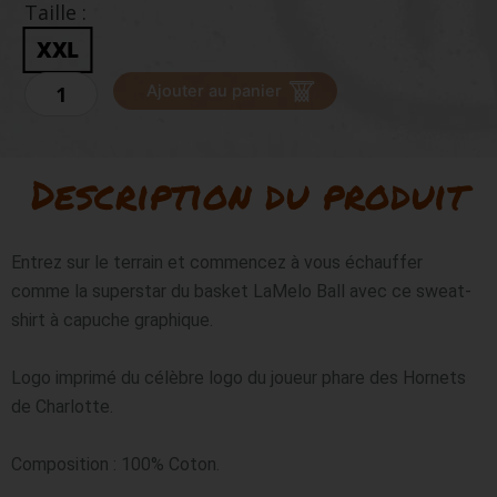
Taille :
XXL
quantité
Ajouter au panier
de
PUMA
Melo
always
Description du produit
on
hoodie
Entrez sur le terrain et commencez à vous échauffer 
comme la superstar du basket LaMelo Ball avec ce sweat-
shirt à capuche graphique.

Logo imprimé du célèbre logo du joueur phare des Hornets 
de Charlotte.

Composition : 100% Coton.