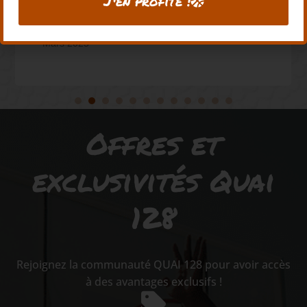
J'en profite !
BENOIT RONDOT
Mars 2025
Offres et
exclusivités Quai
128
Rejoignez la communauté QUAI 128 pour avoir accès
à des avantages exclusifs !