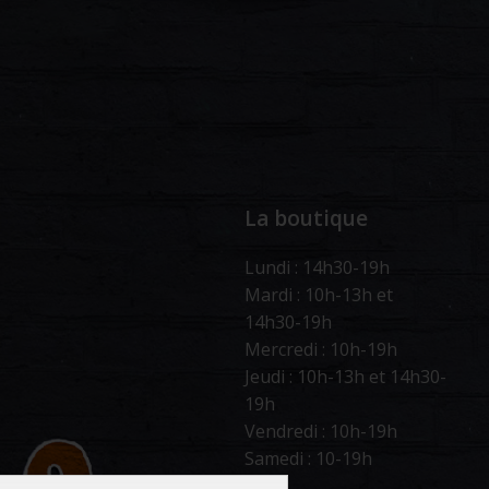
La boutique
Lundi : 14h30-19h
Mardi : 10h-13h et
14h30-19h
Mercredi : 10h-19h
Jeudi : 10h-13h et 14h30-
19h
Vendredi : 10h-19h
Samedi : 10-19h