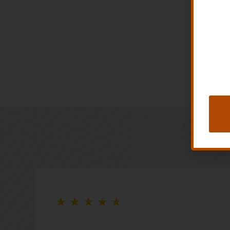
★
★
★
★
★