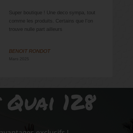
V
Super boutique ! Une deco sympa, tout
b
comme les produits. Certains que l’on
d
trouve nulle part ailleurs
c
s
BENOIT RONDOT
A
Mars 2025
A
s Quai 128
vantages exclusifs !