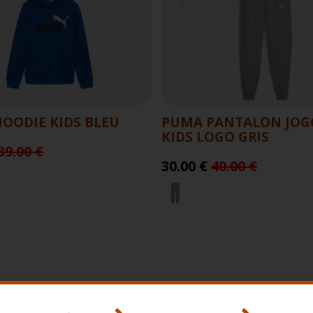
OODIE KIDS BLEU
PUMA PANTALON JOG
KIDS LOGO GRIS
39.00 €
30.00 €
40.00 €