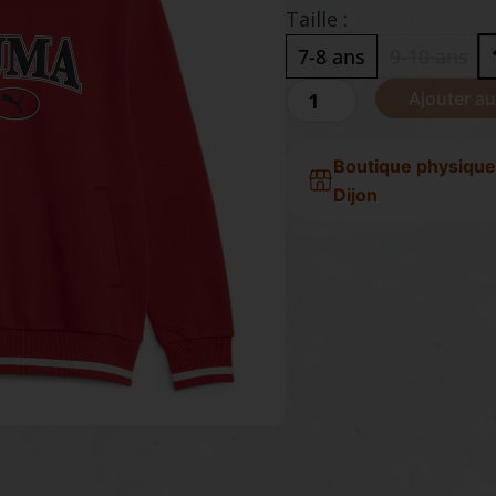
Taille :
7-8 ans
9-10 ans
quantité
Ajouter au
de
PUMA
Hoodie
Boutique physique
Squad
Dijon
kids
rouge