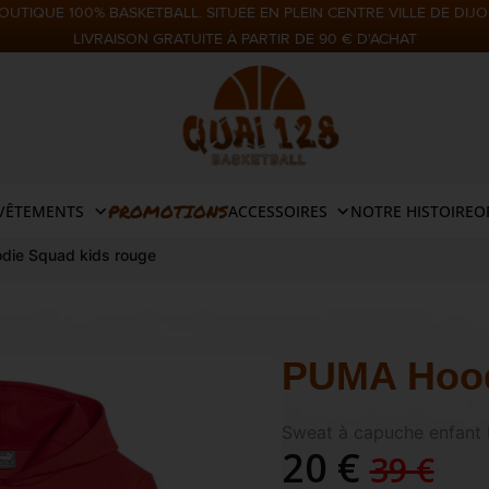
OUTIQUE 100% BASKETBALL. SITUÉE EN PLEIN CENTRE VILLE DE DIJO
LIVRAISON GRATUITE À PARTIR DE 90 € D'ACHAT
PROMOTIONS
VÊTEMENTS
ACCESSOIRES
NOTRE HISTOIRE
O
ie Squad kids rouge
PUMA Hood
Sweat à capuche enfant
20 €
39 €