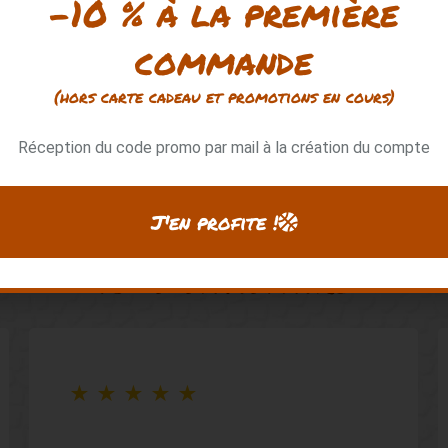
-10 % à la première
commande
(hors carte cadeau et promotions en cours)
Réception du code promo par mail à la création du compte
Notre priorité :
J'en profite !
vous satisfaire
★
★
★
★
★