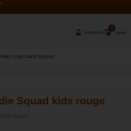
N.
0
|
Connexion
Panier
FFRES CLUBS
CARTE CADEAU
ie Squad kids rouge
 Puma Squad