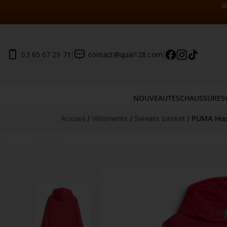
B
|
|
03 65 67 29 71
contact@quai128.com
NOUVEAUTÉS
CHAUSSURES
Aller
Accueil
/
Vêtements
/
Sweats basket
/ PUMA Hood
au
contenu