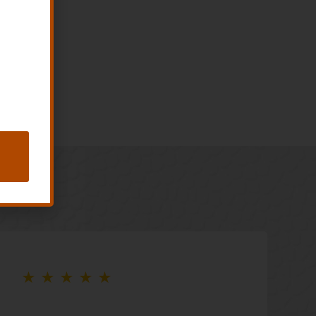
★
★
★
★
★