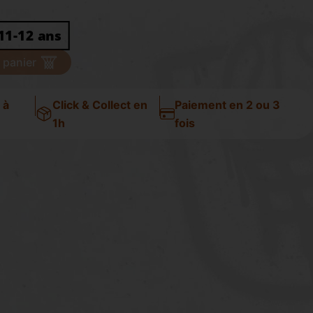
11-12 ans
 panier
 à
Click & Collect en
Paiement en 2 ou 3
1h
fois