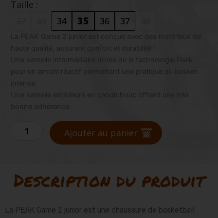
Taille :
35
32
33
34
36
37
38
quantité
La PEAK Game 2 junior est conçue avec des matériaux de
de
haute qualité, assurant confort et durabilité :
PEAK
Une semelle intermédiaire dotée de la technologie Peak
Game
pour un amorti réactif permettant une pratique du basket
2
intense.
Kids
Heat
Une semelle extérieure en caoutchouc offrant une très
bonne adhérence.
Ajouter au panier
Description du produit
La PEAK Game 2 junior est une chaussure de basketball 