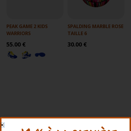
PEAK GAME 2 KIDS
SPALDING MARBLE ROSE
WARRIORS
TAILLE 6
55.00 €
30.00 €