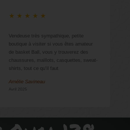
★
★
★
★
★
Vendeuse très sympathique, petite
S
boutique à visiter si vous êtes amateur
b
de basket Ball, vous y trouverez des
a
chaussures, maillots, casquettes, sweat-
shirts, tout ce qu’il faut
Amélie Savineau
N
Avril 2025
S