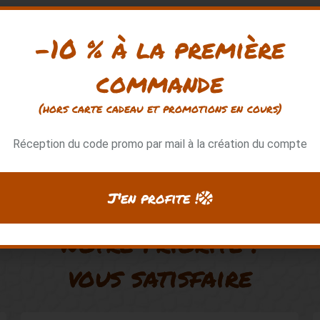
-10 % à la première
commande
(hors carte cadeau et promotions en cours)
Réception du code promo par mail à la création du compte
J'en profite !
Notre priorité :
vous satisfaire