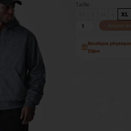
Taille :
XL
XS
S
M
L
quantité
Ajouter au
de
NEW
ERA
Boutique physique
VESTE
Dijon
BULLS
SUEDE