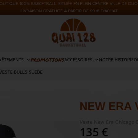
OUTIQUE 100% BASKETBALL. SITUÉE EN PLEIN CENTRE VILLE DE DIJO
LIVRAISON GRATUITE À PARTIR DE 90 € D'ACHAT
PROMOTIONS
VÊTEMENTS
ACCESSOIRES
NOTRE HISTOIRE
O
VESTE BULLS SUEDE
NEW ERA 
Veste New Era Chicago B
135 €