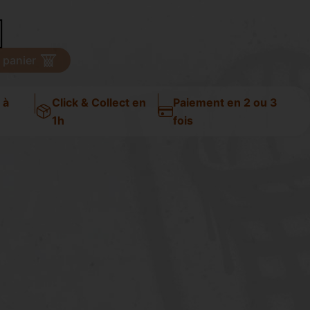
 panier
 à
Click & Collect en
Paiement en 2 ou 3
1h
fois