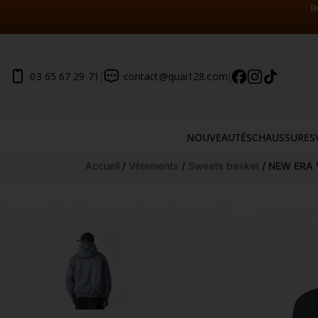
B
|
|
03 65 67 29 71
contact@quai128.com
NOUVEAUTÉS
CHAUSSURES
Aller
Accueil
/
Vêtements
/
Sweats basket
/ NEW ERA 
au
contenu