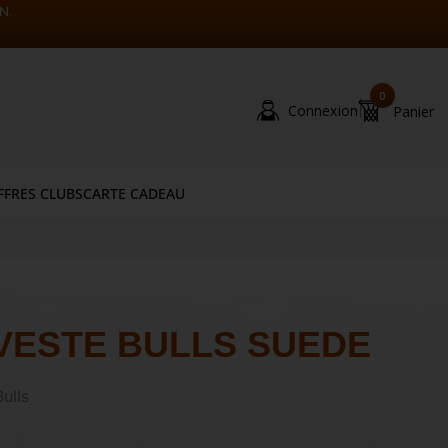
N.
0
|
Connexion
Panier
FFRES CLUBS
CARTE CADEAU
VESTE BULLS SUEDE
ulls