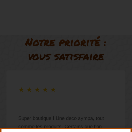
Notre priorité :
vous satisfaire
★
★
★
★
★
Super boutique ! Une deco sympa, tout
comme les produits. Certains que l’on