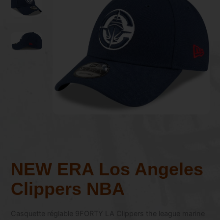
NEW ERA Los Angeles
Clippers NBA
Casquette réglable 9FORTY LA Clippers the league marine