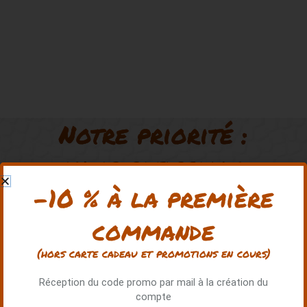
Notre priorité :
vous satisfaire
-10 % à la première
commande
★
★
★
★
★
(hors carte cadeau et promotions en cours)
Réception du code promo par mail à la création du
compte