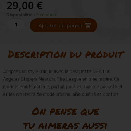
29,00
€
quantité
Disponibilité :
2 en stock
de
Ajouter au panier
NEW
ERA
Los
Angeles
Description du produit
Clippers
NBA
Adoptez un style unique avec la casquette NBA Los 
Angeles Clippers New Era The League en bleu marine. Ce 
modèle emblématique, parfait pour les fans de basketball 
et les amateurs de mode urbaine, allie qualité et confort.
On pense que
tu aimeras aussi