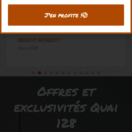
Super boutique ! Une deco sympa, tout
comme les produits. Certains que l’on
J'en profite !
trouve nulle part ailleurs
BENOIT RONDOT
Mars 2025
Offres et
exclusivités Quai
128