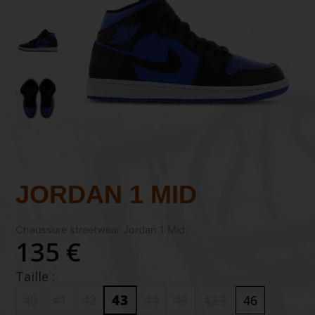
JORDAN 1 MID
Chaussure streetwear Jordan 1 Mid.
135 €
Taille :
43
40
41
42
44
45
42.5
46