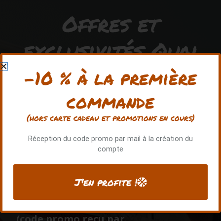
Offres et
exclusivités Quai
128
-10 % à la première
commande
Rejoignez la communauté QUAI 128 pour avoir accès
(hors carte cadeau et promotions en cours)
à des avantages exclusifs !
Réception du code promo par mail à la création du
compte
Recevez -10% sur votre
première commande
J'en profite !
hors carte cadeau et
promos
(code promo reçu par