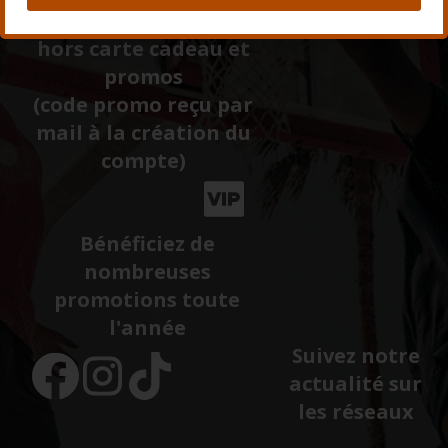
première commande
hors carte cadeau et
promos
(code promo reçu par
mail à la création du
compte)
Bénéficiez de
nombreuses
promotions toute
l'année
Suivez notre
actualité sur
les réseaux