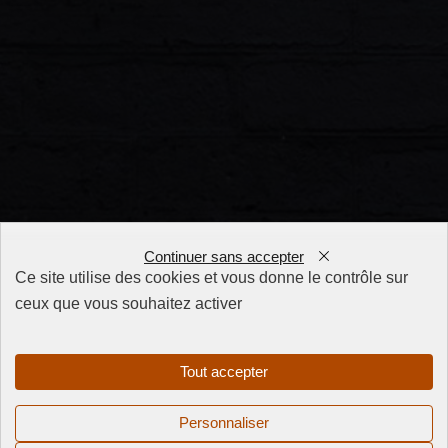
Continuer sans accepter
Ce site utilise des cookies et vous donne le contrôle sur
ceux que vous souhaitez activer
FAQ
CGV
Mentions
Tout accepter
légales
Politique de
Personnaliser
confidentialité