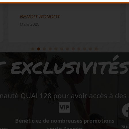
BENOIT RONDOT
Mars 2025
 exclusivité
auté QUAI 128 pour avoir accès à des a
Bénéficiez de nombreuses promotions
Sui
mos
toute l'année