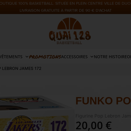
OUTIQUE 100% BASKETBALL. SITUÉE EN PLEIN CENTRE VILLE DE DIJO
LIVRAISON GRATUITE À PARTIR DE 90 € D'ACHAT
PROMOTIONS
VÊTEMENTS
ACCESSOIRES
NOTRE HISTOIRE
O
P LEBRON JAMES 172
FUNKO PO
Figurine Pop Lebron Jam
20,00
€