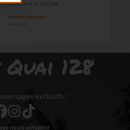
shirts, tout ce qu’il faut
Amélie Savineau
N
Avril 2025
S
s Quai 128
vantages exclusifs !
vez notre actualité