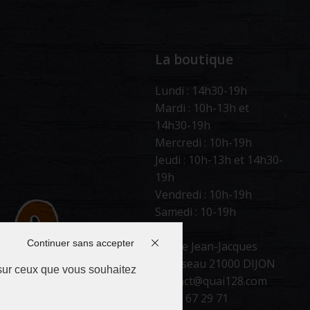
La boutique
Lundi : 14h30-19h
Mardi : 10h-13h et
14h30-19h
Mercredi : 10h-19h
Jeudi : 10h-13h et 14h30-
19h
Vendredi : 10h-19h
Samedi : 10-19h
Continuer sans accepter
66 rue Jean-Jacques
Rousseau 21000 DIJON
 sur ceux que vous souhaitez
contact@quai128.com
03 65 67 29 71