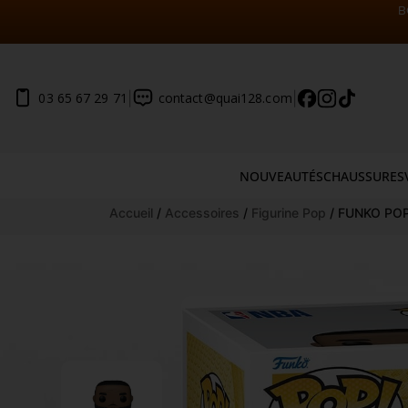
B
|
|
03 65 67 29 71
contact@quai128.com
NOUVEAUTÉS
CHAUSSURES
Aller
Accueil
/
Accessoires
/
Figurine Pop
/ FUNKO PO
au
contenu