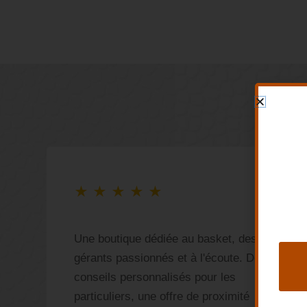
★
★
★
★
★
ù
Une boutique dédiée au basket, des
gérants passionnés et à l'écoute. Des
s
conseils personnalisés pour les
!
particuliers, une offre de proximité