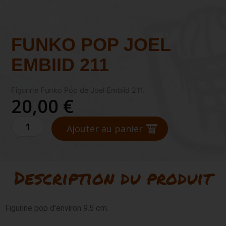
FUNKO POP JOEL
EMBIID 211
Figurine Funko Pop de Joel Embiid 211.
20,00
€
quantité
Ajouter au panier
de
FUNKO
POP
JOEL
Description du produit
EMBIID
211
Figurine pop d’environ 9.5 cm.
