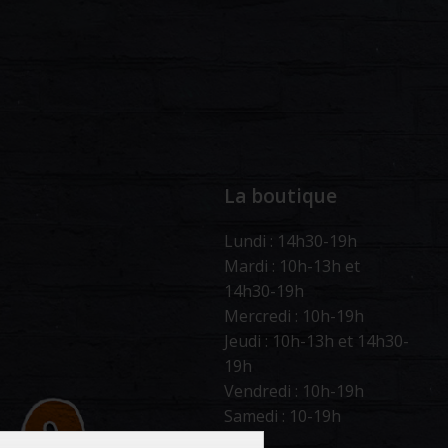
La boutique
Lundi : 14h30-19h
Mardi : 10h-13h et
14h30-19h
Mercredi : 10h-19h
Jeudi : 10h-13h et 14h30-
19h
Vendredi : 10h-19h
Samedi : 10-19h