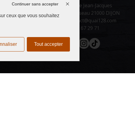
Continuer sans accepter
66 rue Jean-Jacques
Rousseau 21000 DIJON
 sur ceux que vous souhaitez
contact@quai128.com
03 65 67 29 71
Facebook
Instagram
Tiktok
nnaliser
Tout accepter
FAQ
CGV
Mentions légales
Politique de confidentialit
© 2025 QUAI 128