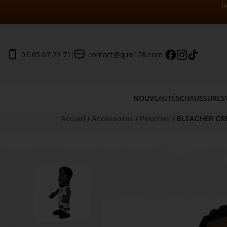
B
|
|
03 65 67 29 71
contact@quai128.com
NOUVEAUTÉS
CHAUSSURES
Aller
Accueil
/
Accessoires
/
Peluches
/ BLEACHER CR
au
contenu