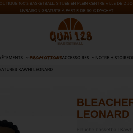
OUTIQUE 100% BASKETBALL. SITUÉE EN PLEIN CENTRE VILLE DE DIJO
LIVRAISON GRATUITE À PARTIR DE 90 € D'ACHAT
PROMOTIONS
VÊTEMENTS
ACCESSOIRES
NOTRE HISTOIRE
O
EATURES KAWHI LEONARD
BLEACHER
LEONARD
Peluche basketball Kawhi