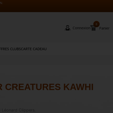
N.
0
|
Connexion
Panier
FFRES CLUBS
CARTE CADEAU
 CREATURES KAWHI
 Léonard Clippers.