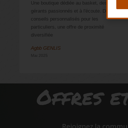
ù
Une boutique dédiée au basket, des
gérants passionnés et à l'écoute. Des
s
conseils personnalisés pour les
!
particuliers, une offre de proximité
diversifiée
Agbb GENLIS
Mai 2025
Offres et
Rejoignez la commun