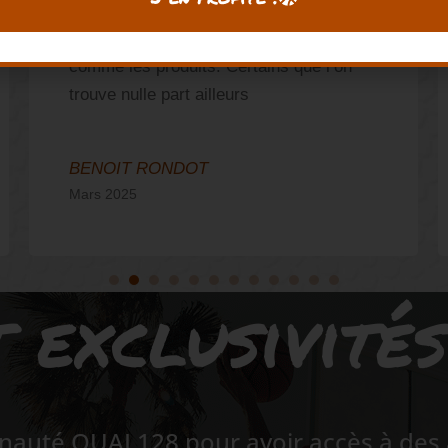
Super boutique ! Une deco sympa, tout
comme les produits. Certains que l’on
trouve nulle part ailleurs
BENOIT RONDOT
Mars 2025
 exclusivité
auté QUAI 128 pour avoir accès à des a