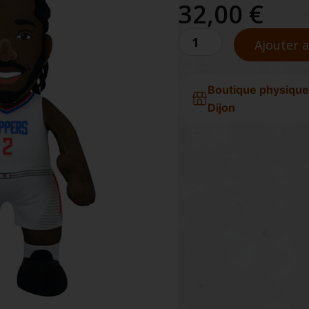
32,00
€
quantité
Ajouter 
de
BLEACHER
CREATURES
Boutique physique
KAWHI
LEONARD
Dijon