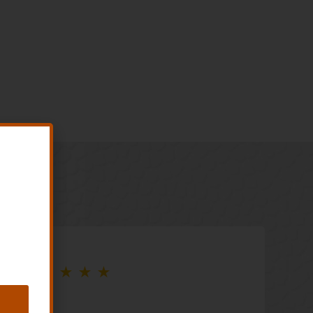
★
★
★
★
★