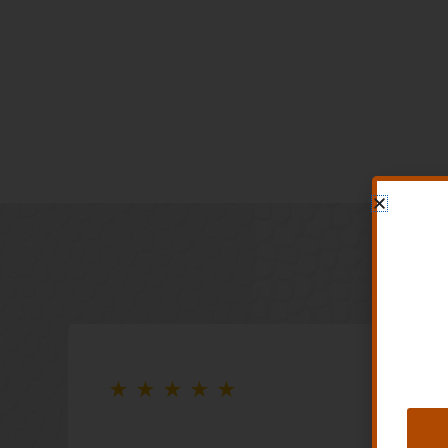
★
★
★
★
★