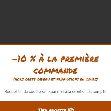
Notre priorité :
-10 % à la première
vous satisfaire
commande
(hors carte cadeau et promotions en cours)
Réception du code promo par mail à la création du compte
★
★
★
★
★
J'en profite !