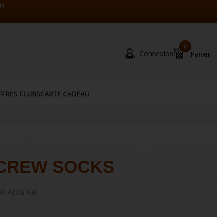
N.
0
|
Connexion
Panier
FFRES CLUBS
CARTE CADEAU
 CREW SOCKS
l Anta Kai