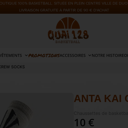
OUTIQUE 100% BASKETBALL. SITUÉE EN PLEIN CENTRE VILLE DE DIJO
LIVRAISON GRATUITE À PARTIR DE 90 € D'ACHAT
PROMOTIONS
VÊTEMENTS
ACCESSOIRES
NOTRE HISTOIRE
O
 CREW SOCKS
ANTA KAI
Chaussettes de basketbal
10 €