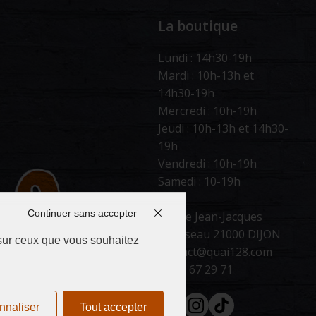
La boutique
Lundi : 14h30-19h
Mardi : 10h-13h et
14h30-19h
Mercredi : 10h-19h
Jeudi : 10h-13h et 14h30-
19h
Vendredi : 10h-19h
Samedi : 10-19h
Continuer sans accepter
66 rue Jean-Jacques
Rousseau 21000 DIJON
 sur ceux que vous souhaitez
contact@quai128.com
03 65 67 29 71
Facebook
Instagram
Tiktok
nnaliser
Tout accepter