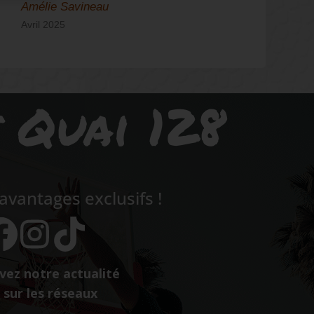
Amélie Savineau
N
Avril 2025
S
s Quai 128
vantages exclusifs !
vez notre actualité
sur les réseaux