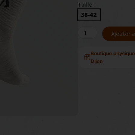
Taille :
38-42
quantité
de
Ajouter 
ANTA
KAI
CREW
Boutique physique
SOCKS
Dijon