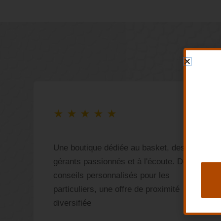
★
★
★
★
★
ù
Une boutique dédiée au basket, des
gérants passionnés et à l'écoute. Des
s
conseils personnalisés pour les
!
particuliers, une offre de proximité
diversifiée