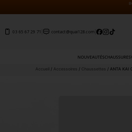
B
|
|
03 65 67 29 71
contact@quai128.com
NOUVEAUTÉS
CHAUSSURES
Aller
Accueil
/
Accessoires
/
Chaussettes
/ ANTA KAI
au
contenu