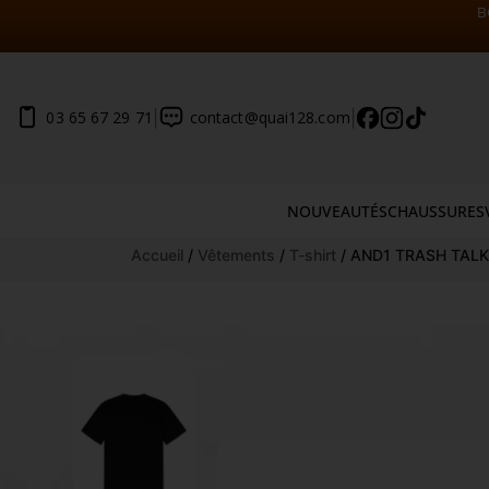
B
|
|
03 65 67 29 71
contact@quai128.com
NOUVEAUTÉS
CHAUSSURES
Aller
Accueil
/
Vêtements
/
T-shirt
/ AND1 TRASH TALK
au
contenu