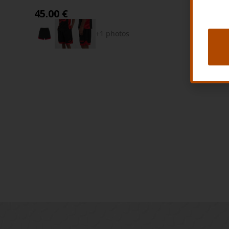
45.00 €
39.00 €
+1 photos