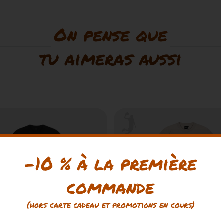
On pense que
tu aimeras aussi
-10 % à la première
commande
(hors carte cadeau et promotions en cours)
RASH TALK TEE
AND1 TRASH TALK TEE