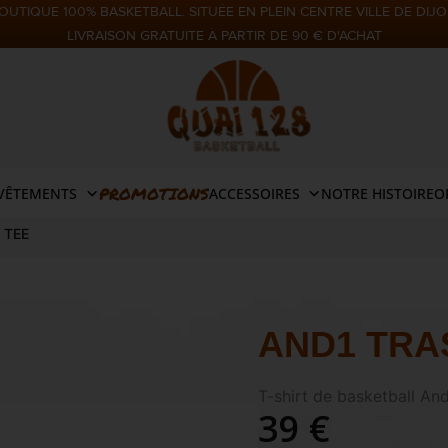
OUTIQUE 100% BASKETBALL. SITUÉE EN PLEIN CENTRE VILLE DE DIJO
LIVRAISON GRATUITE À PARTIR DE 90 € D'ACHAT
PROMOTIONS
VÊTEMENTS
ACCESSOIRES
NOTRE HISTOIRE
O
 TEE
AND1 TRA
T-shirt de basketball An
39 €