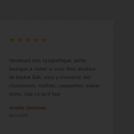
★
★
★
★
★
Vendeuse très sympathique, petite
S
boutique à visiter si vous êtes amateur
b
de basket Ball, vous y trouverez des
a
chaussures, maillots, casquettes, sweat-
shirts, tout ce qu’il faut
Amélie Savineau
N
Avril 2025
S