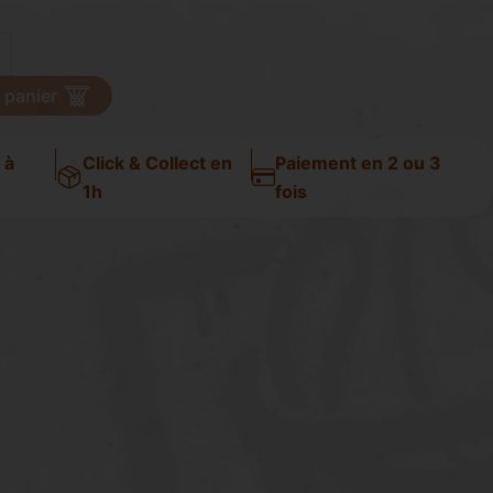
 panier
 à
Click & Collect en
Paiement en 2 ou 3
1h
fois