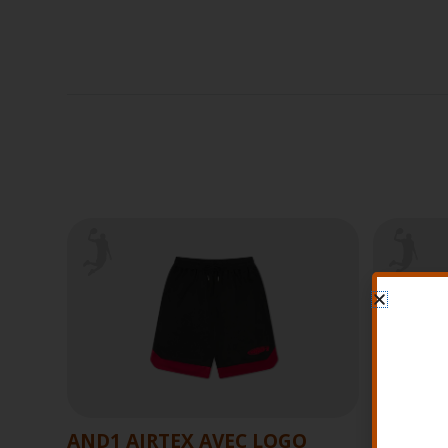
AND1 AIRTEX AVEC LOGO
AND1 T