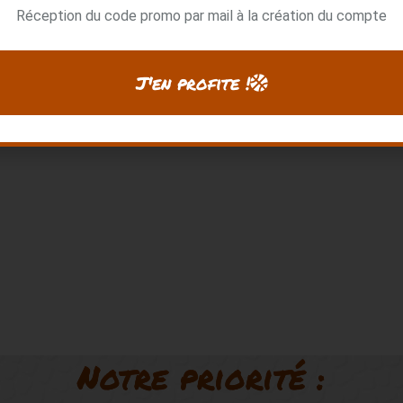
Réception du code promo par mail à la création du compte
39.00 €
+1 photos
+1 photos
J'en profite !
Notre priorité :