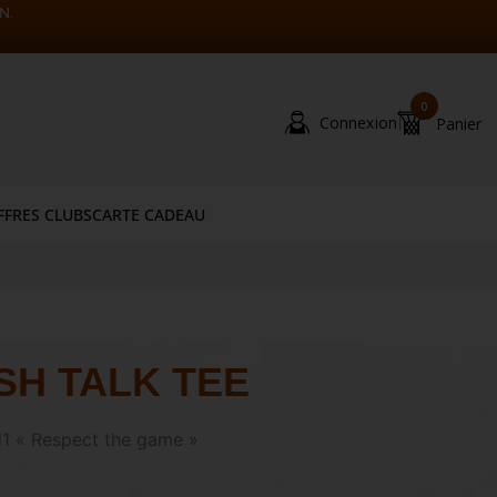
N.
0
|
Connexion
Panier
FFRES CLUBS
CARTE CADEAU
SH TALK TEE
d1 « Respect the game »